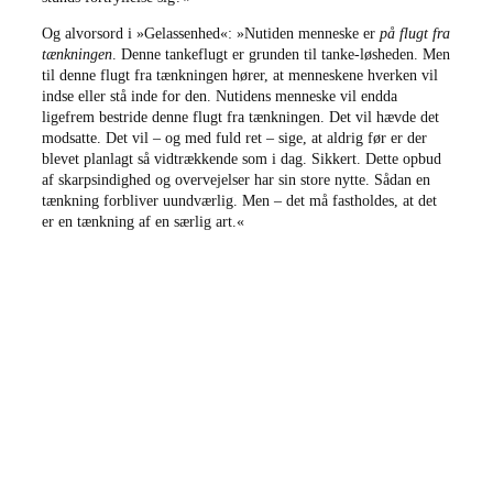
Og alvorsord i »Gelassenhed«: »Nutiden menneske er
på flugt fra
tænkningen
. Denne tankeflugt er grunden til tanke-løsheden. Men
til denne flugt fra tænkningen hører, at menneskene hverken vil
indse eller stå inde for den. Nutidens menneske vil endda
ligefrem bestride denne flugt fra tænkningen. Det vil hævde det
modsatte. Det vil – og med fuld ret – sige, at aldrig før er der
blevet planlagt så vidtrækkende som i dag. Sikkert. Dette opbud
af skarpsindighed og overvejelser har sin store nytte. Sådan en
tænkning forbliver uundværlig. Men – det må fastholdes, at det
er en tænkning af en særlig art.«
forfatter:
Martin Heidegger
kunstner:
Kirsten Klein
titel:
Markvejen
vejl. pris:
150 kroner
UDSOLGT FRA
/
FORLAGET
originaltitler:
Per Mortem ad Vitam – Gedanken über
Jörgensens ’Lebenslüge und
Lebenswahrheit’,
Einsamkeit, Der Feldweg, Vom
Geheimnis des Glockenturms og
Sprache