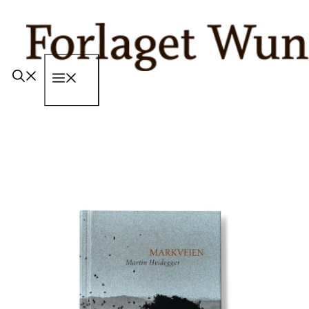
Hop
til
indhold
Menu