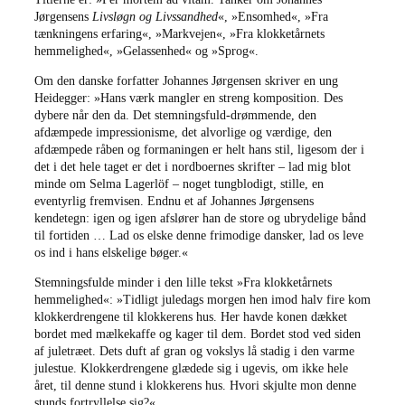
Jørgensens
Livsløgn og Livssandhed
«, »Ensomhed«, »Fra
tænkningens erfaring«, »Markvejen«, »Fra klokketårnets
hemmelighed«, »Gelassenhed« og »Sprog«.
Om den danske forfatter Johannes Jørgensen skriver en ung
Heidegger: »Hans værk mangler en streng komposition. Des
dybere når den da. Det stemningsfuld-drømmende, den
afdæmpede impressionisme, det alvorlige og værdige, den
afdæmpede råben og formaningen er helt hans stil, ligesom der i
det i det hele taget er det i nordboernes skrifter – lad mig blot
minde om Selma Lagerlöf – noget tungblodigt, stille, en
eventyrlig fremvisen. Endnu et af Johannes Jørgensens
kendetegn: igen og igen afslører han de store og ubrydelige bånd
til fortiden … Lad os elske denne frimodige dansker, lad os leve
os ind i hans elskelige bøger.«
Stemningsfulde minder i den lille tekst »Fra klokketårnets
hemmelighed«: »Tidligt juledags morgen hen imod halv fire kom
klokkerdrengene til klokkerens hus. Her havde konen dækket
bordet med mælkekaffe og kager til dem. Bordet stod ved siden
af juletræet. Dets duft af gran og vokslys lå stadig i den varme
julestue. Klokkerdrengene glædede sig i ugevis, om ikke hele
året, til denne stund i klokkerens hus. Hvori skjulte mon denne
stunds fortryllelse sig?«