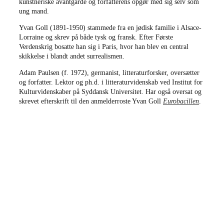
kunstneriske avantgarde og forfatterens opgør med sig selv som
ung mand.
Yvan Goll (1891-1950) stammede fra en jødisk familie i Alsace-
Lorraine og skrev på både tysk og fransk. Efter Første
Verdenskrig bosatte han sig i Paris, hvor han blev en central
skikkelse i blandt andet surrealismen.
Adam Paulsen (f. 1972), germanist, litteraturforsker, oversætter
og forfatter. Lektor og ph.d. i litteraturvidenskab ved Institut for
Kulturvidenskaber på Syddansk Universitet. Har også oversat og
skrevet efterskrift til den anmelderroste Yvan Goll
Eurobacillen
.
forfatter:
Yvan Goll
titel:
Ned med Europa
vejl. pris:
180 kroner
originaltitel:
Der Mitropäer
oversætter:
Adam Paulsen
efterskrift:
Adam Paulsen
tilrettelæggere:
Per Andersen og Klaus Gjørup
trykkeri:
Narayana Press
indbinding:
Garnhæftet omslagsbog
format:
12,5 x 19,0 cm
omfang:
144 sider