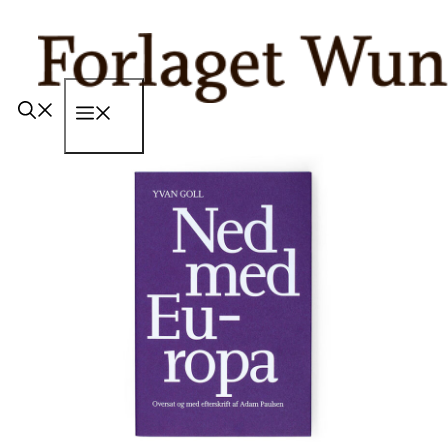
Hop
til
indhold
Menu