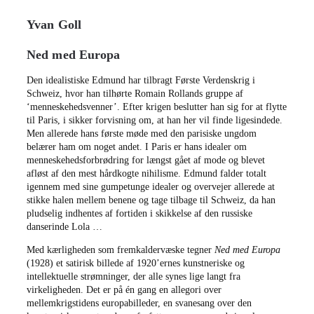
Yvan Goll
Ned med Europa
Den idealistiske Edmund har tilbragt Første Verdenskrig i
Schweiz, hvor han tilhørte Romain Rollands gruppe af
‘menneskehedsvenner’. Efter krigen beslutter han sig for at flytte
til Paris, i sikker forvisning om, at han her vil finde ligesindede.
Men allerede hans første møde med den parisiske ungdom
belærer ham om noget andet. I Paris er hans idealer om
menneskehedsforbrødring for længst gået af mode og blevet
afløst af den mest hårdkogte nihilisme. Edmund falder totalt
igennem med sine gumpetunge idealer og overvejer allerede at
stikke halen mellem benene og tage tilbage til Schweiz, da han
pludselig indhentes af fortiden i skikkelse af den russiske
danserinde Lola …
Med kærligheden som fremkaldervæske tegner
Ned med
Europa
(1928) et satirisk billede af 1920’ernes kunstneriske og
intellektuelle strømninger, der alle synes lige langt fra
virkeligheden. Det er på én gang en allegori over
mellemkrigstidens europabilleder, en svanesang over den