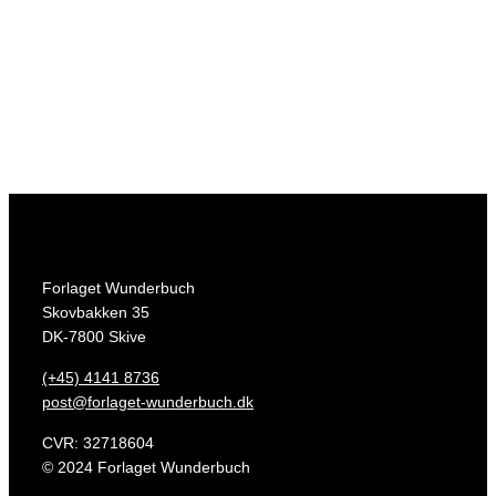
papir:
Munken Lynx Rough 170 gram
skrift:
North og Rum
oplag:
1.000 eksemplarer
udgivet:
2016/06, 1. udgave
isbn:
978-87-998861-3-5
Forlaget Wunderbuch
Skovbakken 35
DK-7800 Skive
(+45) 4141 8736
post@forlaget-wunderbuch.dk
CVR: 32718604
© 2024 Forlaget Wunderbuch