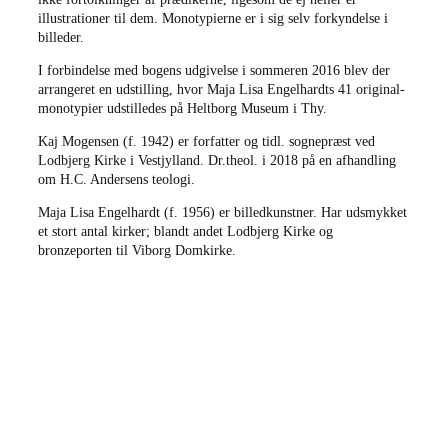
illustrationer til dem. Monotypierne er i sig selv forkyndelse i
billeder.
I forbindelse med bogens udgivelse i sommeren 2016 blev der
arrangeret en udstilling, hvor Maja Lisa Engelhardts 41 original-
monotypier udstilledes på Heltborg Museum i Thy.
Kaj Mogensen (f. 1942) er forfatter og tidl. sognepræst ved
Lodbjerg Kirke i Vestjylland. Dr.theol. i 2018 på en afhandling
om H.C. Andersens teologi.
Maja Lisa Engelhardt (f. 1956) er billedkunstner. Har udsmykket
et stort antal kirker; blandt andet Lodbjerg Kirke og
bronzeporten til Viborg Domkirke.
forfatter:
Kaj Mogensen
kunstner:
Maja Lisa Engelhardt
titel:
Opstandelseslyset
vejl. pris:
200 kroner
tilrettelæggere:
Klaus Gjørup og Per Andersen
trykkeri:
Narayana Press
indbinding:
Hellærred
format:
19,0 x 30,0 cm
omfang:
168 sider