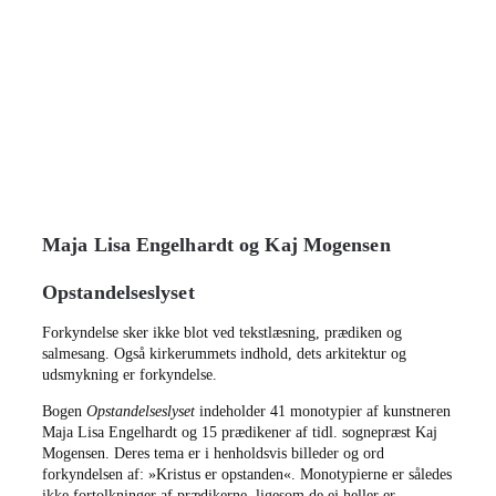
Maja Lisa Engelhardt og Kaj Mogensen
Opstandelseslyset
Forkyndelse sker ikke blot ved tekstlæsning, prædiken og
salmesang. Også kirkerummets indhold, dets arkitektur og
udsmykning er forkyndelse.
Bogen
Opstandelseslyset
indeholder 41 monotypier af kunstneren
Maja Lisa Engelhardt og 15 prædikener af tidl. sognepræst Kaj
Mogensen. Deres tema er i henholdsvis billeder og ord
forkyndelsen af: »Kristus er opstanden«. Monotypierne er således
ikke fortolkninger af prædikerne, ligesom de ej heller er