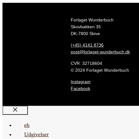
Forlaget Wunderbuch
Skovbakken 35
DK-7800 Skive
(+45) 4141 8736
post@forlaget-wunderbuch.dk
CVR: 32718604
© 2024 Forlaget Wunderbuch
Instagram
Facebook
Luk
eh
Udgivelser