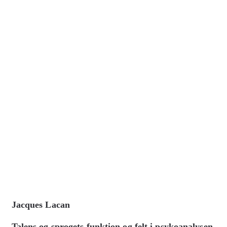
Jacques Lacan
Talens og sprogets funktion og felt i psykoanalysen