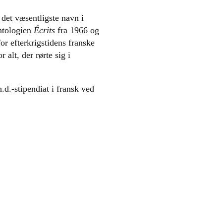
 det væsentligste navn i
antologien
Écrits
fra 1966 og
or efterkrigstidens franske
alt, der rørte sig i
.d.-stipendiat i fransk ved
oanalysen. Romtalen