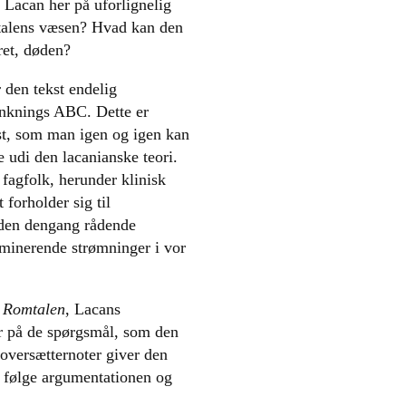
r Lacan her på uforlignelig
r talens væsen? Hvad kan den
ret, døden?
 den tekst endelig
ænknings ABC. Dette er
st, som man igen og igen kan
 udi den lacanianske teori.
fagfolk, herunder klinisk
forholder sig til
 den dengang rådende
minerende strømninger i vor
e
Romtalen
, Lacans
ar på de spørgsmål, som den
oversætternoter giver den
 følge argumentationen og