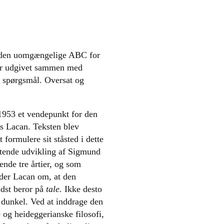
den uomgængelige ABC for
er udgivet sammen med
s spørgsmål. Oversat og
1953 et vendepunkt for den
s Lacan. Teksten blev
 formulere sit ståsted i dette
tende udvikling af Sigmund
nde tre årtier, og som
nder Lacan om, at den
idst beror på
tale.
Ikke desto
 dunkel. Ved at inddrage den
 og heideggerianske filosofi,