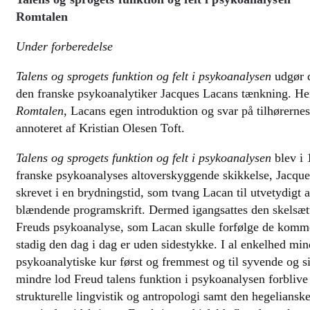
Romtalen
Under forberedelse
Talens og sprogets funktion og felt i psykoanalysen
udgør 
den franske psykoanalytiker Jacques Lacans tænkning. H
Romtalen
, Lacans egen introduktion og svar på tilhørerne
annoteret af Kristian Olesen Toft.
Talens og sprogets funktion og felt i psykoanalysen
blev i 
franske psykoanalyses altoverskyggende skikkelse, Jacque
skrevet i en brydningstid, som tvang Lacan til utvetydigt at
blændende programskrift. Dermed igangsattes den skelsæt
Freuds psykoanalyse, som Lacan skulle forfølge de komme
stadig den dag i dag er uden sidestykke. I al enkelhed mi
psykoanalytiske kur først og fremmest og til syvende og s
mindre lod Freud talens funktion i psykoanalysen forblive
strukturelle lingvistik og antropologi samt den hegelianske