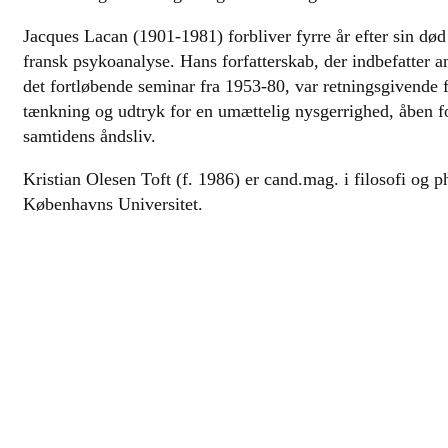
Jacques Lacan (1901-1981) forbliver fyrre år efter sin død
fransk psykoanalyse. Hans forfatterskab, der indbefatter 
det fortløbende seminar fra 1953-80, var retningsgivende f
tænkning og udtryk for en umættelig nysgerrighed, åben for 
samtidens åndsliv.
Kristian Olesen Toft (f. 1986) er cand.mag. i filosofi og ph
Københavns Universitet.
forfatter:
Jacques Lacan
titel:
Talens og sprogets funktion og felt i psyk
oversætter:
Kristian Olesen Toft