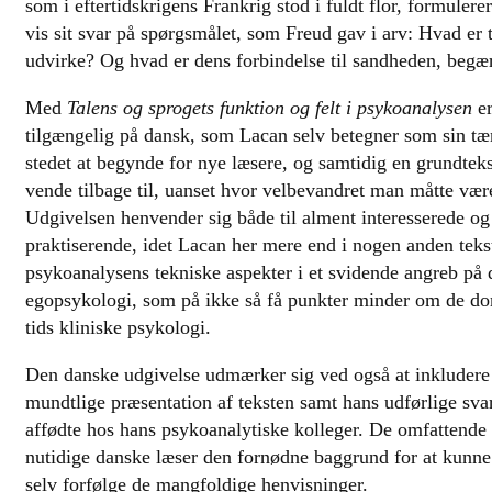
som i eftertidskrigens Frankrig stod i fuldt flor, formulere
vis sit svar på spørgsmålet, som Freud gav i arv: Hvad e
udvirke? Og hvad er dens forbindelse til sandheden, begæ
Med
Talens og sprogets funktion og felt i psykoanalysen
er
tilgængelig på dansk, som Lacan selv betegner som sin t
stedet at begynde for nye læsere, og samtidig en grundtek
vende tilbage til, uanset hvor velbevandret man måtte være
Udgivelsen henvender sig både til alment interesserede og 
praktiserende, idet Lacan her mere end i nogen anden tekst 
psykoanalysens tekniske aspekter i et svidende angreb på
egopsykologi, som på ikke så få punkter minder om de do
tids kliniske psykologi.
Den danske udgivelse udmærker sig ved også at inkluder
mundtlige præsentation af teksten samt hans udførlige sv
affødte hos hans psykoanalytiske kolleger. De omfattende 
nutidige danske læser den fornødne baggrund for at kunne
selv forfølge de mangfoldige henvisninger.