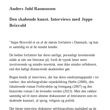
Anders Juhl Rasmussen
Den skabende kunst. Interviews med Jeppe
Brixvold
“Jeppe Brixvold er en af de største forfattere i Danmark, og han
er samtidig en af de mindst kendte.
De bedste forfattere har deres særlige, personligt investerende
måde at tale om litteratur på, fordi de typisk læser mere
involverende og mindre teoretisk, men ikke mindre reflekteret,
end den køligt distancerede akademiker gør.
Bogen består af interviews, der har deres omdrejningspunkt i tre
værker; den selvbiografiske rejseskildring Hæfte (2000), den
fabulerende roman Forbrydelse og fremgang (2007) og den
historiske roman I de levendes verden (2023). Men den rækker
samtidig ud til mere almene diskussioner af litteraturen som en
skabende kunstart, af sprog, religion og politik.
Det første interview diskuterer selvbiografiens mulighed og de