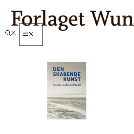
Hop
til
indhold
Menu