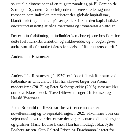
spirituelle dimensioner af en pilgrimsvandring på El Camino de
Santiago i Spanien. De to følgende interviews retter sig mod
romaner, som indirekte tematiserer den globale kapitalisme,
blandt andet igennem en påtrængende kritik af den kapitalistiske
de-territorialisering af både materielle og immaterielle værdier.
Det er min forhåbning, at indholdet kan åbne øjnene hos flere for
dette forfatterskabs ambition og rækkevidde, og at bogen giver
andre stof til eftertanke i deres forståelse af litteraturens værdi.”
Anders Juhl Rasmussen
Anders Juhl Rasmussen (f. 1979) er lektor i dansk litteratur ved
Københavns Universitet. Han har skrevet bøger om Arena-
modernisme (2012) og Peter Seebergs arkiv (2018) samt artikler
om bl.a. Klaus Høeck, Tove Ditlevsen, Inger Christensen og
Harald Voetmann.
Jeppe Brixvold (f. 1968) har skrevet fem romaner, en
novellesamling og to rejseskildringer. I 2025 udkommer Som om
vejen mod havet var den eneste der var, et samarbejde med tegner
og grafiker Marie-Louise Exner. Han har modtaget bl.a. Jytte
Borberg-prisen, Otto Gelsted Prisen og Drachmann-legatet for