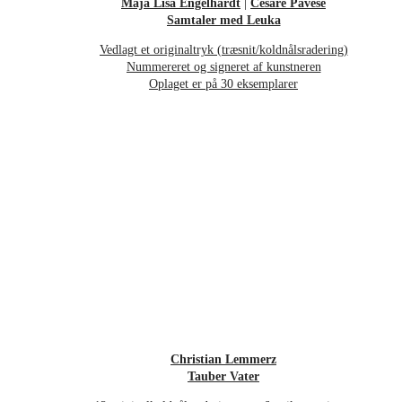
Maja Lisa Engelhardt
|
Cesare Pavese
Samtaler med Leuka
Vedlagt et originaltryk (træsnit/koldnålsradering)
Nummereret og signeret af kunstneren
Oplaget er på 30 eksemplarer
Christian Lemmerz
Tauber Vater