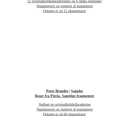
12 originalkoldnålsraderinger og 6 unika tegninger
Nummereret og signeret af kunstneren
Oplaget er på 12 eksemplarer
Peter Brandes
|
Sappho
Roser fra Piería. Samtlige fragmenter
Vedlagt en originalkoldnålsradering
Nummereret og signeret af kunstneren
Oplaget er på 60 eksemplarer