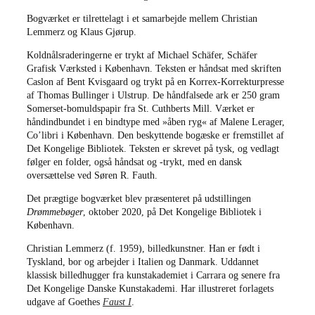
Bogværket er tilrettelagt i et samarbejde mellem Christian
Lemmerz og Klaus Gjørup.
Koldnålsraderingerne er trykt af Michael Schäfer, Schäfer
Grafisk Værksted i København. Teksten er håndsat med skriften
Caslon af Bent Kvisgaard og trykt på en Korrex-Korrekturpresse
af Thomas Bullinger i Ulstrup. De håndfalsede ark er 250 gram
Somerset-bomuldspapir fra St. Cuthberts Mill. Værket er
håndindbundet i en bindtype med »åben ryg« af Malene Lerager,
Co’libri i København. Den beskyttende bogæske er fremstillet af
Det Kongelige Bibliotek. Teksten er skrevet på tysk, og vedlagt
følger en folder, også håndsat og -trykt, med en dansk
oversættelse ved Søren R. Fauth.
Det prægtige bogværket blev præsenteret på udstillingen
Drømmebøger
, oktober 2020, på Det Kongelige Bibliotek i
København.
Christian Lemmerz (f. 1959), billedkunstner. Han er født i
Tyskland, bor og arbejder i Italien og Danmark. Uddannet
klassisk billedhugger fra kunstakademiet i Carrara og senere fra
Det Kongelige Danske Kunstakademi. Har illustreret forlagets
udgave af Goethes
Faust I
.