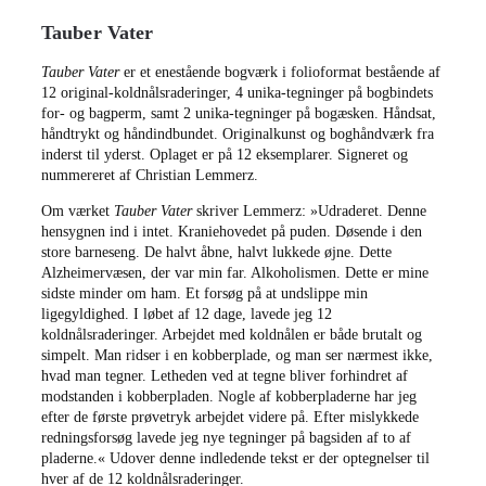
Tauber Vater
Tauber Vater
er et enestående bogværk i folioformat bestående af
12 original-koldnålsraderinger, 4 unika-tegninger på bogbindets
for- og bagperm, samt 2 unika-tegninger på bogæsken. Håndsat,
håndtrykt og håndindbundet. Originalkunst og boghåndværk fra
inderst til yderst. Oplaget er på 12 eksemplarer. Signeret og
nummereret af Christian Lemmerz.
Om værket
Tauber Vater
skriver Lemmerz: »Udraderet. Denne
hensygnen ind i intet. Kraniehovedet på puden. Døsende i den
store barneseng. De halvt åbne, halvt lukkede øjne. Dette
Alzheimervæsen, der var min far. Alkoholismen. Dette er mine
sidste minder om ham. Et forsøg på at undslippe min
ligegyldighed. I løbet af 12 dage, lavede jeg 12
koldnålsraderinger. Arbejdet med koldnålen er både brutalt og
simpelt. Man ridser i en kobberplade, og man ser nærmest ikke,
hvad man tegner. Letheden ved at tegne bliver forhindret af
modstanden i kobberpladen. Nogle af kobberpladerne har jeg
efter de første prøvetryk arbejdet videre på. Efter mislykkede
redningsforsøg lavede jeg nye tegninger på bagsiden af to af
pladerne.« Udover denne indledende tekst er der optegnelser til
hver af de 12 koldnålsraderinger.