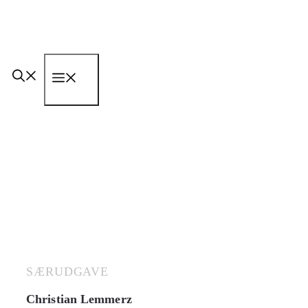
Hop
til
indhold
Menu
SÆRUDGAVE
Christian Lemmerz