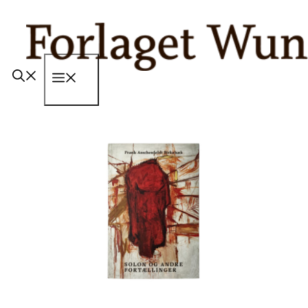
Hop
til
indhold
Menu