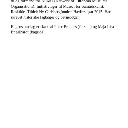
til og formand for NEMO (Network of European Museums
Organisations). Initiativtager til Museet for Samtidskunst,
Roskilde. Tildelt Ny Carlsbergfondets Hæderslegat 2015. Har
skrevet historiske fagbøger og børnebøger.
Bogens omslag er skabt af Peter Brandes (forside) og Maja Lisa
Engelhardt (bagside).
forfatter:
Frank Asschenfeldt Birkebæk
titel:
Solon og andre fortællinger
vejl. pris:
150 kroner
tilrettelæggere:
Per Andersen og Klaus Gjørup
omslagsmotiv:
Peter Brandes og Maja Lisa Engelhardt
trykkeri:
Strandbygaard
indbinding:
Garnhæftet papirbind
format:
14,0 x 21,0 cm
omfang:
176 sider
papir:
Munken Pure Rough 120 gram
skrift:
North
oplag:
300 eksemplarer
udgivet:
2025/11, 1. udgave
isbn:
978-87-93557-59-8