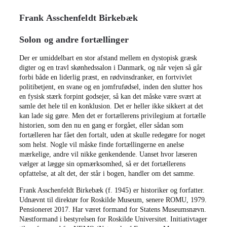
Frank Asschenfeldt Birkebæk
Solon og andre fortællinger
Der er umiddelbart en stor afstand mellem en dystopisk græsk
digter og en travl skønhedssalon i Danmark, og når vejen så går
forbi både en liderlig præst, en rødvinsdranker, en fortvivlet
politibetjent, en svane og en jomfrufødsel, inden den slutter hos
en fysisk stærk forpint godsejer, så kan det måske være svært at
samle det hele til en konklusion. Det er heller ikke sikkert at det
kan lade sig gøre. Men det er fortællerens privilegium at fortælle
historien, som den nu en gang er forgået, eller sådan som
fortælleren har fået den fortalt, uden at skulle redegøre for noget
som helst. Nogle vil måske finde fortællingerne en anelse
mærkelige, andre vil nikke genkendende. Uanset hvor læseren
vælger at lægge sin opmærksomhed, så er det fortællerens
opfattelse, at alt det, der står i bogen, handler om det samme.
Frank Asschenfeldt Birkebæk (f. 1945) er historiker og forfatter.
Udnævnt til direktør for Roskilde Museum, senere ROMU, 1979.
Pensioneret 2017. Har været formand for Statens Museumsnævn.
Næstformand i bestyrelsen for Roskilde Universitet. Initiativtager