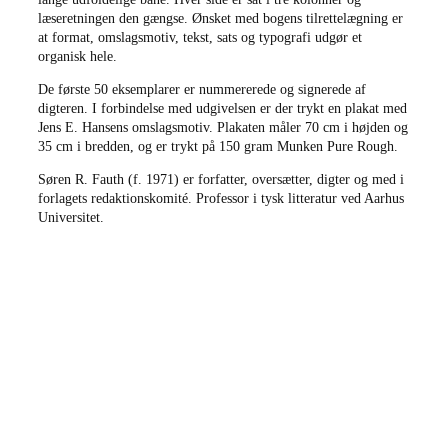
læseretningen den gængse. Ønsket med bogens tilrettelægning er
at format, omslagsmotiv, tekst, sats og typografi udgør et
organisk hele.
De første 50 eksemplarer er nummererede og signerede af
digteren. I forbindelse med udgivelsen er der trykt en plakat med
Jens E. Hansens omslagsmotiv. Plakaten måler 70 cm i højden og
35 cm i bredden, og er trykt på 150 gram Munken Pure Rough.
Søren R. Fauth (f. 1971) er forfatter, oversætter, digter og med i
forlagets redaktionskomité. Professor i tysk litteratur ved Aarhus
Universitet.
forfatter:
Søren R. Fauth
titel:
Universet er slidt
vejl. pris:
379 kroner
UDSOLGT FRA
/
FORLAGET
tilrettelæggere:
Klaus Gjørup i samarbejde med Søren
R. Fauth
omslagsmotiv:
Jens E. Hansen
indbinding:
Håndindbundet leporellobog
format:
28,0 x 17,5 cm, leporello 13,5 meter
omfang:
48 sider