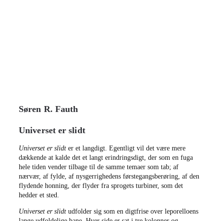
Søren R. Fauth
Universet er slidt
Universet er slidt
er et langdigt. Egentligt vil det være mere
dækkende at kalde det et langt erindringsdigt, der som en fuga
hele tiden vender tilbage til de samme temaer som tab; af
nærvær, af fylde, af nysgerrighedens førstegangsberøring, af den
flydende honning, der flyder fra sprogets turbiner, som det
hedder et sted.
Universet er slidt
udfolder sig som en digtfrise over leporelloens
lange udfoldelige bane. Hver side er sat i tre kolonner og